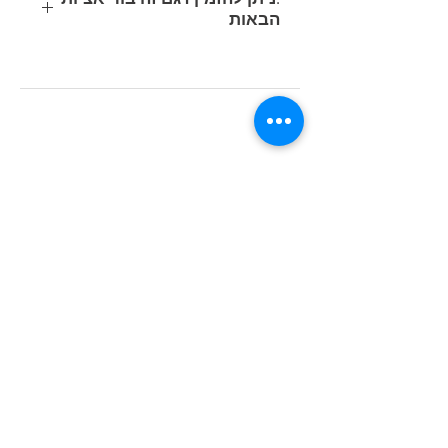
הבאות
קוד
משקל
נתוני תאורה
הספק
מוצר
(ק"ג)
(Lumen/Kelvin)
(Watt)
1W
LED white
0
530771-
1.1W 130lm-
2191
4000K-
15W
LED white
0.14
530870-
1.1W 130lm-
00
4000K-
© כל הזכויות שמורות © ח.ג.י בע"מ |
תאורה ציבורית מבוססת טכנולוגיית LED