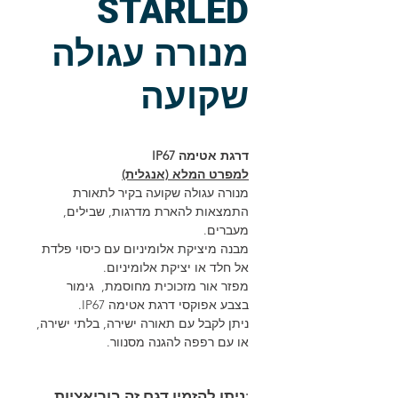
STARLED
מנורה עגולה
שקועה
דרגת אטימה IP67
למפרט המלא (אנגלית)
מנורה עגולה שקועה בקיר לתאורת
התמצאות להארת מדרגות, שבילים,
מעברים.
מבנה מיציקת אלומיניום עם כיסוי פלדת
אל חלד או יציקת אלומיניום.
מפזר אור מזכוכית מחוסמת, גימור
בצבע אפוקסי דרגת אטימה IP67.
ניתן לקבל עם תאורה ישירה, בלתי ישירה,
או עם רפפה להגנה מסנוור.
:ניתן להזמין דגם זה בוריאציות