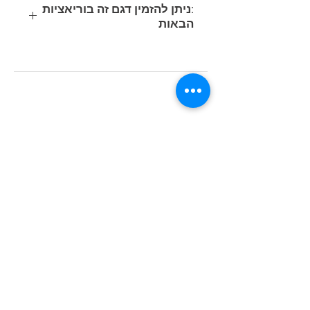
:ניתן להזמין דגם זה בוריאציות
הבאות
קוד
משקל
נתוני תאורה
הספק
מוצר
(ק"ג)
(Lumen/Kelvin)
(Watt)
15W
LED COB
4.3
511123-
1124-4000K-
00
CRI 90
10W
LED COB 627-
3.2
511120-
4000K-CRI 80
00
© כל הזכויות שמורות © ח.ג.י בע"מ |