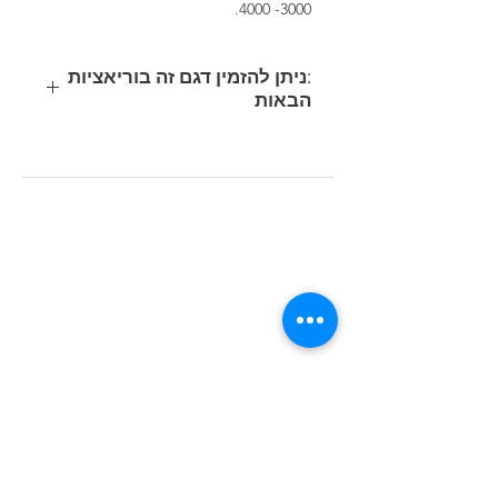
4000 -3000.
:ניתן להזמין דגם זה בוריאציות
הבאות
קוד
משקל
נתוני תאורה
הספק
מוצר
(ק"ג)
(Lumen/Kelvin)
(Watt)
41W
LED 5383lm-
7.37
327120-
350mA-4000K-
00
CRI>70