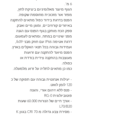
6 מ'.
הגוף מיוצר מאלומיניום ביציקת לחץ,
מפזר אור מזכוכית מחוסמת שקופה.
הפנס בדרגת בידוד כפול מתאים להתקנה
באיזורים קורוזיביים, ומוגן מיים ואבק.
ספק הכח מותקן בגוף הפנס עם הגנה
מפני שינויים במתח, ומתאים לעמעום.
דרגת אטימה IP66 עם חוזק מבני Ik09,
ועמידות גבוהה בכל תנאי האקלים בארץ.
הפנס מיועד להתקנה עם זרועות
מעוצבות בהתקנה צידית בודדת או
כפולה.
כמו כן מתאים לתליה על זרוע מלמעלה.
- יעילות אנרגטית גבוהה עם תפוקה של כ
120 לומן לואט.
- פנס ללא זיהום אורי, והגנה
פוטוביולוגית RG-0
- אורך חיים של הנורות 60.000 שעות
L70/B20
- מסירת צבע גדולה מ-70 CRI בגוון K