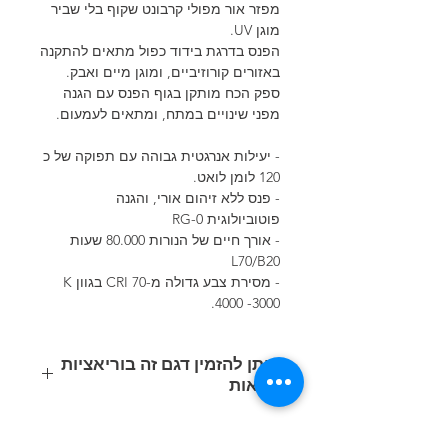
מפזר אור מפולי קרבונט שקוף בלי שביר
מוגן UV.
הפנס בדרגת בידוד כפול מתאים להתקנה
באזורים קורוזיביים, ומוגן מיים ואבק.
ספק הכח מותקן בגוף הפנס עם הגנה
מפני שינויים במתח, ומתאים לעמעום.
- יעילות אנרגטית גבוהה עם תפוקה של כ
120 לומן לואט.
- פנס ללא זיהום אורי, והגנה
פוטוביולוגית RG-0
- אורך חיים של הנורות 80.000 שעות
L70/B20
- מסירת צבע גדולה מ-70 CRI בגוון K
4000 -3000.
:ניתן להזמין דגם זה בוריאציות
הבאות
קוד
משקל
נתוני תאורה
הספק