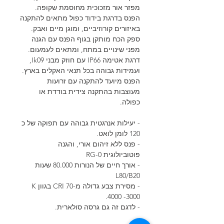
מפזר אור מזכוכית מחוסמת שקופה.
הפנס בדרגת בידוד כפול מתאים להתקנה
באיזורים קורוזיביים, ומוגן מיים ואבק.
ספק הכח מותקן בגוף הפנס עם הגנה
מפני שינויים במתח, ומתאים לעמעום.
דרגת אטימה IP66 עם חוזק מבני Ik09,
ועמידות גבוהה בכל תנאי האקלים בארץ.
הפנס מיועד להתקנה עם זרועות
מעוצבות בהתקנה צידית בודדת או
כפולה.
- יעילות אנרגטית גבוהה עם תפוקה של כ
120 לומן לואט.
- פנס ללא זיהום אורי, והגנה
פוטוביולוגית RG-0
- אורך חיים של הנורות 80.000 שעות
L80/B20
- מסירת צבע גדולה מ-70 CRI בגוון K
4000 -3000.
- לדגם זה גם גרסה סולארית.