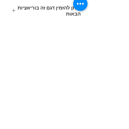
:ניתן להזמין דגם זה בוריאציות
הבאות
קוד
משקל
נתוני תאורה
הספק
מוצר
(ק"ג)
(Lumen/Kelvin)
(Watt)
35W
LED 3789lm-
5.5
423065-
700mA-4000K-
00
CRI 70
© כל הזכויות שמורות © ח.ג.י בע"מ |