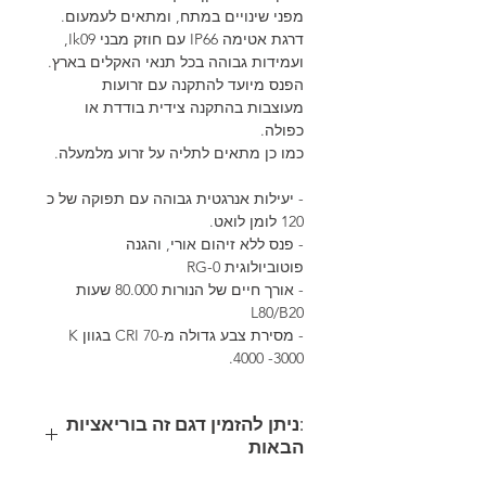
מפני שינויים במתח, ומתאים לעמעום.
דרגת אטימה IP66 עם חוזק מבני Ik09,
ועמידות גבוהה בכל תנאי האקלים בארץ.
הפנס מיועד להתקנה עם זרועות
מעוצבות בהתקנה צידית בודדת או
כפולה.
כמו כן מתאים לתליה על זרוע מלמעלה.
- יעילות אנרגטית גבוהה עם תפוקה של כ
120 לומן לואט.
- פנס ללא זיהום אורי, והגנה
פוטוביולוגית RG-0
- אורך חיים של הנורות 80.000 שעות
L80/B20
- מסירת צבע גדולה מ-70 CRI בגוון K
4000 -3000.
:ניתן להזמין דגם זה בוריאציות
הבאות