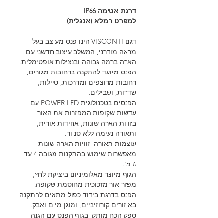
דרגת אטימה IP66
למפרט המלא (אנגלית)
דגם VISCONTI הינו פנס מעוצב בעל
מראה מודרני, המשלב עיצוב חדשני עם
הארה ברמה גבוהה ובנצילות אופטימלית.
הפנס מיועד להתקנה ברחובות מגורים,
רחובות מרוצפים ומדרכות, טיילות,
שדרות, ושבילים.
הפנסים בטכנולוגית POWER LED עם
עדשות שקופות המפזרות את האור
בזויות הארה שונות, אחידות אורית,
ותאורה נעימה ללא סנוור.
עוצמות תאורה וזוויות הארה שונות
מאפשרות שימוש בהתקנות מגובה 4 עד
6 מ'.
הגוף מיוצר מאלומיניום ביציקת לחץ,
מפזר אור מזכוכית מחוסמת שקופה.
הפנס בדרגת בידוד כפול מתאים להתקנה
באיזורים קורוזיביים, ומוגן מיים ואבק.
ספק הכח מותקן בגוף הפנס עם הגנה