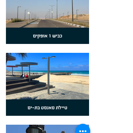
כביש 1 אופקים
טיילת סאנסט בת-ים