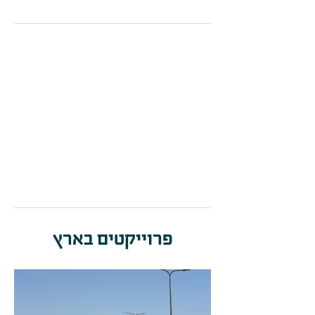
קוד
משקל
נתוני תאורה
הספק
מוצר
(ק"ג)
(Lumen/Kelvin)
(Watt)
57W
LED 6937lm-
12.38
328070-
530mA-4000K-
00
CRI>70
פרוייקטים בארץ