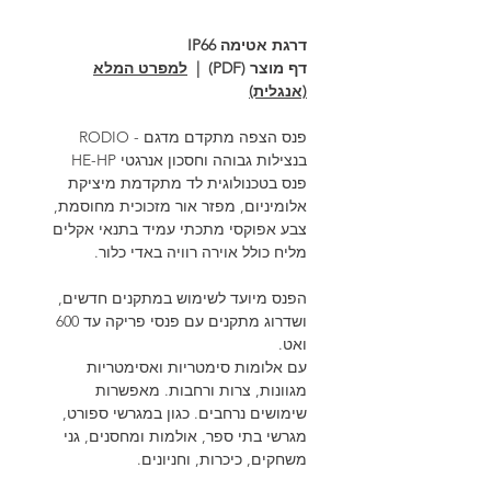
דרגת אטימה IP66
דף מוצר (PDF) |
למפרט המלא
(אנגלית)
פנס הצפה מתקדם מדגם - RODIO
בנצילות גבוהה וחסכון אנרגטי HE-HP
פנס בטכנולוגית לד מתקדמת מיציקת
אלומיניום, מפזר אור מזכוכית מחוסמת,
צבע אפוקסי מתכתי עמיד בתנאי אקלים
מליח כולל אוירה רוויה באדי כלור.
הפנס מיועד לשימוש במתקנים חדשים,
ושדרוג מתקנים עם פנסי פריקה עד 600
ואט.
עם אלומות סימטריות ואסימטריות
מגוונות, צרות ורחבות. מאפשרות
שימושים נרחבים. כגון במגרשי ספורט,
מגרשי בתי ספר, אולמות ומחסנים, גני
משחקים, כיכרות, וחניונים.