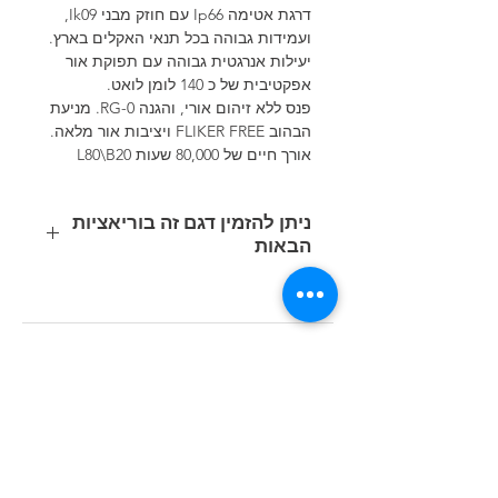
דרגת אטימה Ip66 עם חוזק מבני Ik09,
ועמידות גבוהה בכל תנאי האקלים בארץ.
יעילות אנרגטית גבוהה עם תפוקת אור
אפקטיבית של כ 140 לומן לואט.
פנס ללא זיהום אורי, והגנה RG-0. מניעת
הבהוב FLIKER FREE ויציבות אור מלאה.
אורך חיים של 80,000 שעות L80\B20
ניתן להזמין דגם זה בוריאציות
הבאות
קוד
משקל
נתוני תאורה
הספק
מוצר
(ק"ג)
(Lumen/Kelvin)
(Watt)
211W
LED 27324lm-
8
414768-
4000K-CRI 80
00
269W
LED 38010lm-
9.72
414769-
4000K-CRI 80
00
211W
LED 25411lm-
8.36
414768-