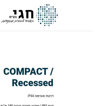
חגי | תאורה ציבורית מתקדמת
COMPACT /
Recessed
דרגת אטימה IP44
דגם 883 | שקוע תקרה קוטר 180 מ"מ |