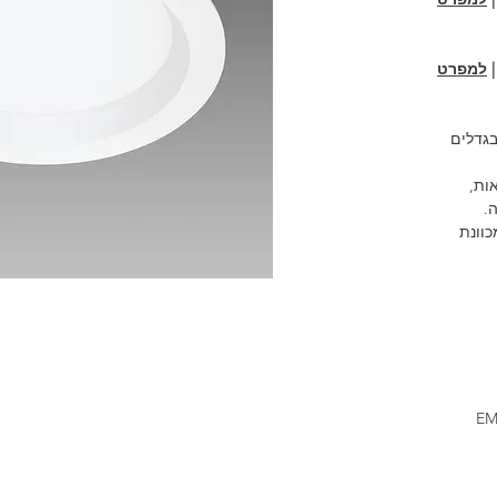
למפרט
בגדלים
ות,
.
כוונת