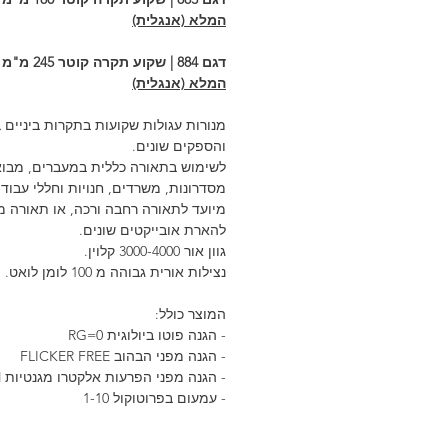
המלא (אנגלית)
דגם 884 | שקוע תקרה קוטר 245 מ"מ |
המלא (אנגלית)
מנורות עגולות שקועות בתקרות ביניים 
והספקים שונים.
לשימוש בתאורה כללית במעברים, מבוא
מסדרונות, משרדים, חנויות וחללי עבודה
מיועד לתאורה רחבה ורכה, או תאורה מ
להארת אובייקטים שונים.
גוון אור 3000-4000 קלוין.
נצילות אורית גבוהה מ 100 לומן לואט.
המוצר כולל:
- הגנה פוטו ביולוגית 0=RG
- הגנה מפני הבהוב FLICKER FREE
- הגנה מפני הפרעות אלקטרו מגנטיות EM
- עמעום בפרוטוקול 1-10