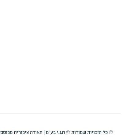
© כל הזכויות שמורות © ח.ג.י בע"מ | תאורה ציבורית מבוססת טכ