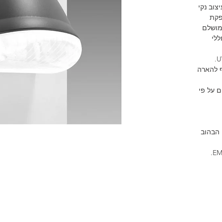
צוב נקי
י חוץ GREEN מספקת
מושלם
ללי
ף להארה
 על פי
 הגנה מפני הבהוב