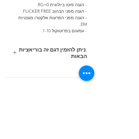
- הגנה פוטו ביולוגית 0=RG.
- הגנה מפני הבהוב FLICKER FREE.
- הגנה מפני הפרעות אלקטרו מגנטיות
EM.
- עמעום בפרוטוקול 1-10.
:ניתן להזמין דגם זה בוריאציות
הבאות
קוד
משקל
נתוני תאורה
הספק
מוצר
(ק"ג)
(Lumen/Kelvin)
(Watt)
33W
LED 3600lm-
4.17
150206-
4000K-CRI80
00
36W
LED 3600lm-
4.08
150206-
4000K-CRI80
07
33W
LED 3348lm-
4.1
150206-
3000K-CRI80
39