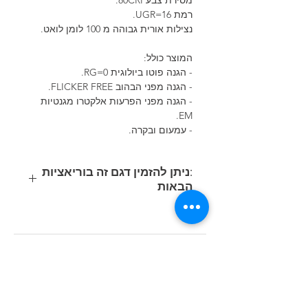
מסירת צבע 80CRI.
רמת 16=UGR.
נצילות אורית גבוהה מ 100 לומן לואט.
המוצר כולל:
- הגנה פוטו ביולוגית 0=RG.
- הגנה מפני הבהוב FLICKER FREE.
- הגנה מפני הפרעות אלקטרו מגנטיות
EM.
- עמעום ובקרה.
:ניתן להזמין דגם זה בוריאציות
הבאות
קוד
משקל
נתוני תאורה
הספק
מוצר
(ק"ג)
(Lumen/Kelvin)
(Watt)
36W
LED 3620lm-
3.1
150460-
4000K-CRI>80
00