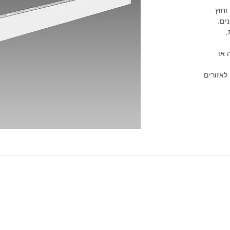
וחוץ
ים.
,
 או
בדרגות אטימה שונות מ- IP44 ועד IP65 לאזורים