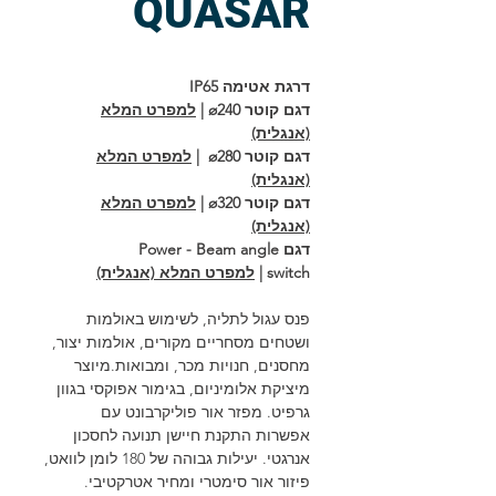
QUASAR
דרגת אטימה IP65
דגם קוטר ø240 |
למפרט המלא
(אנגלית)
דגם קוטר ø280 |
למפרט המלא
(אנגלית)
דגם קוטר ø320 |
למפרט המלא
(אנגלית)
דגם Power - Beam angle
switch |
למפרט המלא (אנגלית)
פנס עגול לתליה, לשימוש באולמות
ושטחים מסחריים מקורים, אולמות יצור,
מחסנים, חנויות מכר, ומבואות. מיוצר
מיציקת אלומיניום, בגימור אפוקסי בגוון
גרפיט. מפזר אור פוליקרבונט עם
אפשרות התקנת חיישן תנועה לחסכון
אנרגטי. יעילות גבוהה של 180 לומן לוואט,
פיזור אור סימטרי ומחיר אטרקטיבי.