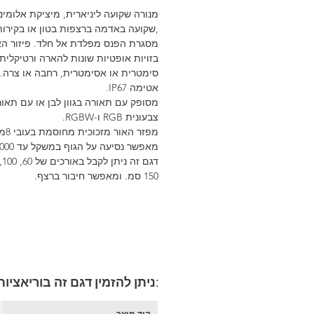
מנורה שקועה ליניארית, מיציקת אלומיני
,שקועה באדמה ברצפות בטון או בקירו
מסגרת הפנס מפלדת אל חלד. פיזור הא
בזויות אופטיות שונות להארה ורטיקלית 
סימטרית או אסימטרית, רחבה או צרה. 
אטימה IP67.
מסופק עם תאורה בגוון לבן או עם תאו
צבעונית RGB ו-RGBW.
מפזר האור מז
מאפשר נסיעה על הגוף במשקל עד 2000 קג.
150 סמ. ומאפשר חיבור ברצף.
:ניתן להזמין דגם זה בוריאציו