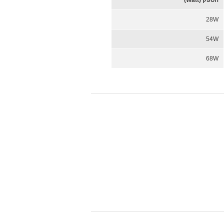
הספק (Watt)
28W
54W
68W