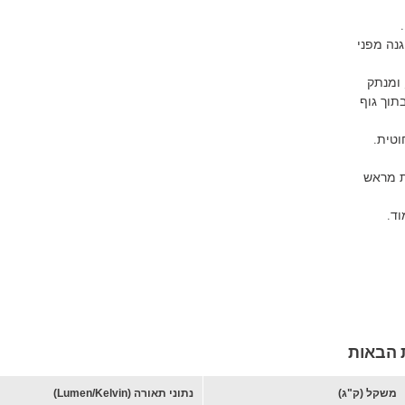
הבהוב FLICKER FREE , הגנה מפני
גנה מפני נחשולי זרם ומתח עד K10, ומנתק
תוך גוף
וטית.
ת מראש
ד.
ת הבאות
משקל (ק"ג)
נתוני תאורה (Lumen/Kelvin)