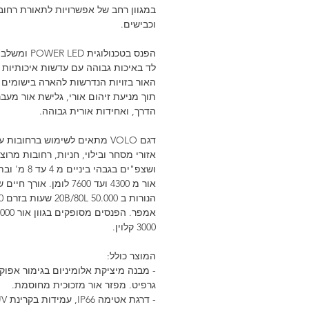
במגוון רחב של אפשרויות לתאורת רחוב
וכבישים.
הפנס בטכנולוגית LED
לד באיכות גבוהה עם עדשות איכותיות ל
האור בזויות הנדרשות להארה בישומים ש
תוך מניעת זיהום אורי, גלישת אור מעבר
הדרך, ואחידות אורית גבוהה.
דגם VOLO מתאים לשימוש ברחובות ע
אזורי מסחר ובילוי, חניות, רחובות מרוצ
ושצפ"ים בגבהי ביניים מ
אור מ 4300 ועד 7600 לומן. אורך חיים
3000 קלוין.
המוצר כולל:
- מבנה מיציקת אלומיניום בגימור אפוקסי
גרפיט. מפזר אור מזכוכית מחוסמת.