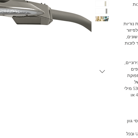
ות
POWER  ומשלבת נוריות
פיזור
ונים,
 לזכות
ירוניים,
פים
 4 עד 8 מ' ובתפוקת
 של
הנורות ב 20B/80L 50.000 שעות בזרם 530 מילי
אמפר. הפנסים מסופקים בגוון אור 4000 או
 גוון
- דרגת אטימה IP66, עמידות בקרינת UV ובכל