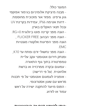
המוצר כולל:
- מבנה מיציקת אלומיניום בגימור אפוקסי
גוון גרפיט. מפזר אור מזכוכית מחוסמת.
- דרגת אטימה IP66, עמידות בקרינת UV
ובכל תנאי האקלים בארץ.
- הגנה מפני קרינה פוטו ביולוגית 0=RG.
- הגנה מפני הבהוב FLICKER FREE ,
הגנה מפני הפרעות אלקטרו מגנטיות
EMC.
- הגנה מפני נחשולי זרם ומתח עד K10,
ומנתק חירום אוטומטי עקב עליית
טמפרטורה בתוך גוף התאורה.
- עמעום ובקרה ממרכזיה או ברשת
אלחוטית. (על פי דרישה)
- אופציה לעמעום אוטומטי על פי תכנות
מראש עם שעון אסטרונומי.
- הפנס מיועד להתקנה ישירה על ראש
עמוד או לזרוע.