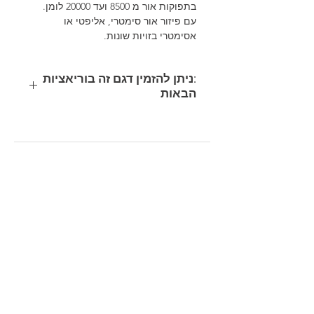
בתפוקות אור מ 8500 ועד 20000 לומן.
עם פיזור אור סימטרי, אליפטי או
אסימטרי בזויות שונות.
:ניתן להזמין דגם זה בוריאציות
הבאות
קוד
משקל
נתוני תאורה
הספק
מוצר
(ק"ג)
(Lumen/Kelvin)
(Watt)
135W
LED 14046-
11.1
330080-
4000K-CRI 80
00
135W
LED 14046-
11.1
330083-
4000K-CRI 80
00
200W
LED 21069-
12
330081-
4000K-CRI 80
00
200W
LED 21069-
12
330084-
4000K-CRI 80
00