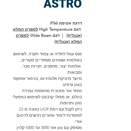
ASTRO
דרגת אטימה IP66
דגם High Tempersture
למפרט המלא
(אנגלית)
| דגם Wide Beam
למפרט
המלא (אנגלית)
פנס עגול לתליה או צמוד תקרה, לשימוש
באולמות ושטחים מסחריים מקורים,
אולמות יצור, מחסנים, חנויות מכר,
ומבואות.
מיוצר מיציקת אלומיניום, בגימור אפוקסי
בגוון גרפיט.
מפזר אור מזכוכית מחוסמת עמידה
בהלם, או מפולי קרבונט לשימוש במפעלי
מזון ותרופות.
ניתן לקבל עם רמת UGR נמוכה מ-22
למוסדות לימוד ואזורים רגישים לזיהום
אורי.
מסופק עם גוון אור 3000 עד 5000 קלוין.